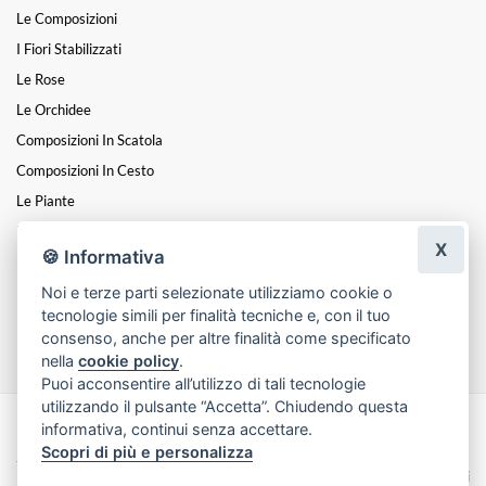
Le Composizioni
I Fiori Stabilizzati
Le Rose
Le Orchidee
Composizioni In Scatola
Composizioni In Cesto
Le Piante
Fiori A Steli
X
🍪 Informativa
I Centrotavola
Noi e terze parti selezionate utilizziamo cookie o
I Cuori
tecnologie simili per finalità tecniche e, con il tuo
Funebre
consenso, anche per altre finalità come specificato
nella
cookie policy
.
Puoi acconsentire all’utilizzo di tali tecnologie
utilizzando il pulsante “Accetta”. Chiudendo questa
informativa, continui senza accettare.
Made with
by
Infoser.it
-
Realizzazione Siti ecommerce per Fioristi
- ©
Scopri di più e personalizza
2026
Privacy Policy
Cookie Policy
Termini e Condizioni