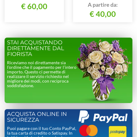
A partire da:
€ 60,00
€ 40,00
STAI ACQUISTANDO
DIRETTAMENTE DAL
FIORISTA
Riceviamo noi direttamente sia
l’ordine che il pagamento per l’intero
importo. Questo ci permette di
realizzare il servizio richiesto nel
migliore dei modi, con reciproca
soddisfazione.
ACQUISTA ONLINE IN
SICUREZZA
Puoi pagare con il tuo Conto PayPal,
la tua carta di credito o Satispay. In