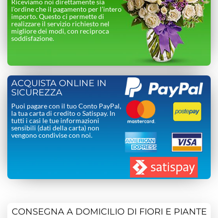
Riceviamo noi direttamente sia
l’ordine che il pagamento per l’intero
importo. Questo ci permette di
realizzare il servizio richiesto nel
migliore dei modi, con reciproca
soddisfazione.
ACQUISTA ONLINE IN
SICUREZZA
Puoi pagare con il tuo Conto PayPal,
la tua carta di credito o Satispay. In
tutti i casi le tue informazioni
sensibili (dati della carta) non
vengono condivise con noi.
CONSEGNA A DOMICILIO DI FIORI E PIANTE