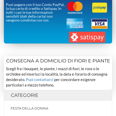
Puoi pagare con il tuo Conto PayPal,
la tua carta di credito o Satispay. In
tutti i casi le tue informazioni
sensibili (dati della carta) non
vengono condivise con noi.
CONSEGNA A DOMICILIO DI FIORI E PIANTE
Scegli fra i bouquet, le piante, i mazzi di fiori, le rose o le
orchidee ed inserisci la località, la data e l’orario di consegna
desiderato.
Puoi contattarci
per concordare esigenze
particolari a mezzo telefono.
CATEGORIE
FESTA DELLA DONNA