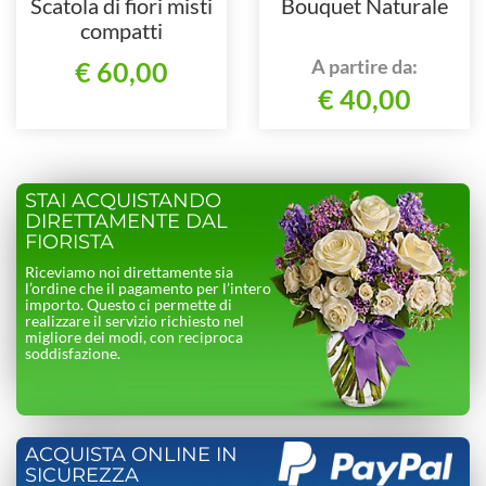
Scatola di fiori misti
Bouquet Naturale
compatti
A partire da:
€ 60,00
€ 40,00
STAI ACQUISTANDO
DIRETTAMENTE DAL
FIORISTA
Riceviamo noi direttamente sia
l’ordine che il pagamento per l’intero
importo. Questo ci permette di
realizzare il servizio richiesto nel
migliore dei modi, con reciproca
soddisfazione.
ACQUISTA ONLINE IN
SICUREZZA