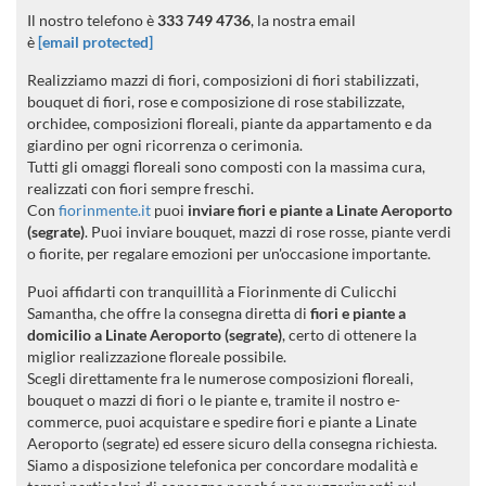
Il nostro telefono è
333 749 4736
, la nostra email
è
[email protected]
Realizziamo mazzi di fiori, composizioni di fiori stabilizzati,
bouquet di fiori, rose e composizione di rose stabilizzate,
orchidee, composizioni floreali, piante da appartamento e da
giardino per ogni ricorrenza o cerimonia.
Tutti gli omaggi floreali sono composti con la massima cura,
realizzati con fiori sempre freschi.
Con
fiorinmente.it
puoi
inviare fiori e piante a Linate Aeroporto
(segrate)
. Puoi inviare bouquet, mazzi di rose rosse, piante verdi
o fiorite, per regalare emozioni per un'occasione importante.
Puoi affidarti con tranquillità a Fiorinmente di Culicchi
Samantha, che offre la consegna diretta di
fiori e piante a
domicilio a Linate Aeroporto (segrate)
, certo di ottenere la
miglior realizzazione floreale possibile.
Scegli direttamente fra le numerose composizioni floreali,
bouquet o mazzi di fiori o le piante e, tramite il nostro e-
commerce, puoi acquistare e spedire fiori e piante a Linate
Aeroporto (segrate) ed essere sicuro della consegna richiesta.
Siamo a disposizione telefonica per concordare modalità e