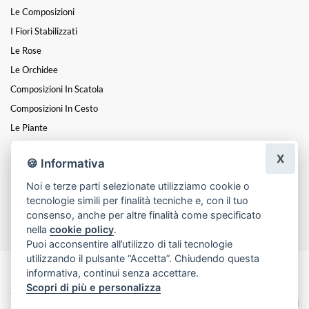
Le Composizioni
I Fiori Stabilizzati
Le Rose
Le Orchidee
Composizioni In Scatola
Composizioni In Cesto
Le Piante
Fiori A Steli
X
🍪 Informativa
I Centrotavola
Noi e terze parti selezionate utilizziamo cookie o
I Cuori
tecnologie simili per finalità tecniche e, con il tuo
Funebre
consenso, anche per altre finalità come specificato
nella
cookie policy
.
Puoi acconsentire all’utilizzo di tali tecnologie
utilizzando il pulsante “Accetta”. Chiudendo questa
informativa, continui senza accettare.
Made with
by
Infoser.it
-
Realizzazione Siti ecommerce per Fioristi
- ©
Scopri di più e personalizza
2026
Privacy Policy
Cookie Policy
Termini e Condizioni