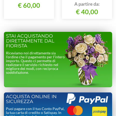
A partire da:
€ 60,00
€ 40,00
STAI ACQUISTANDO
DIRETTAMENTE DAL
FIORISTA
Riceviamo noi direttamente sia
l’ordine che il pagamento per l’intero
importo. Questo ci permette di
realizzare il servizio richiesto nel
migliore dei modi, con reciproca
soddisfazione.
ACQUISTA ONLINE IN
SICUREZZA
Puoi pagare con il tuo Conto PayPal,
la tua carta di credito o Satispay. In