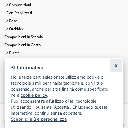
Le Composizioni
I Fiori Stabilizzati
Le Rose
Le Orchidee
Composizioni In Scatola
Composizioni In Cesto
Le Piante
Fiori A Steli
X
🍪 Informativa
I Centrotavola
Noi e terze parti selezionate utilizziamo cookie o
I Cuori
tecnologie simili per finalità tecniche e, con il tuo
Funebre
consenso, anche per altre finalità come specificato
nella
cookie policy
.
Puoi acconsentire all’utilizzo di tali tecnologie
utilizzando il pulsante “Accetta”. Chiudendo questa
informativa, continui senza accettare.
Made with
by
Infoser.it
-
Realizzazione Siti ecommerce per Fioristi
- ©
Scopri di più e personalizza
2026
Privacy Policy
Cookie Policy
Termini e Condizioni