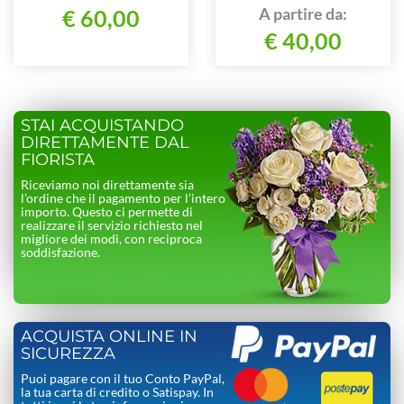
A partire da:
€ 60,00
€ 40,00
STAI ACQUISTANDO
DIRETTAMENTE DAL
FIORISTA
Riceviamo noi direttamente sia
l’ordine che il pagamento per l’intero
importo. Questo ci permette di
realizzare il servizio richiesto nel
migliore dei modi, con reciproca
soddisfazione.
ACQUISTA ONLINE IN
SICUREZZA
Puoi pagare con il tuo Conto PayPal,
la tua carta di credito o Satispay. In