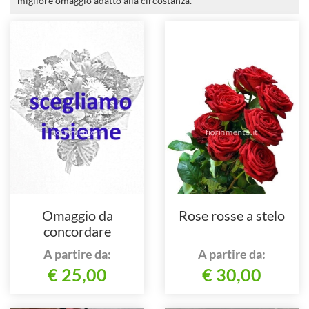
migliore omaggio adatto alla circostanza.
Omaggio da
Rose rosse a stelo
concordare
telefonicamente in
A partire da:
A partire da:
base al tuo gusto e
€ 25,00
€ 30,00
stile.