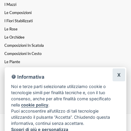
I Mazzi
Le Composizioni
I Fiori Stabilizzati
Le Rose
Le Orchidee
Composizioni In Scatola
Composizioni In Cesto
Le Piante
Fiori A Steli
X
🍪 Informativa
I Centrotavola
Noi e terze parti selezionate utilizziamo cookie o
I Cuori
tecnologie simili per finalità tecniche e, con il tuo
Funebre
consenso, anche per altre finalità come specificato
nella
cookie policy
.
Puoi acconsentire all’utilizzo di tali tecnologie
utilizzando il pulsante “Accetta”. Chiudendo questa
informativa, continui senza accettare.
Made with
by
Infoser.it
-
Realizzazione Siti ecommerce per Fioristi
- ©
Scopri di più e personalizza
2026