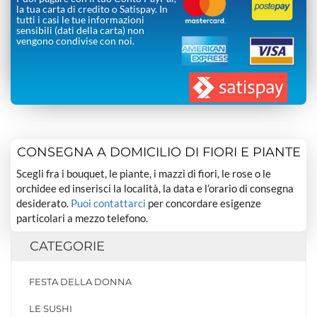
la tua carta di credito o Satispay. In
tutti i casi le tue informazioni
sensibili (dati della carta) non
vengono condivise con noi.
CONSEGNA A DOMICILIO DI FIORI E PIANTE
Scegli fra i bouquet, le piante, i mazzi di fiori, le rose o le
orchidee ed inserisci la località, la data e l’orario di consegna
desiderato.
Puoi contattarci
per concordare esigenze
particolari a mezzo telefono.
CATEGORIE
FESTA DELLA DONNA
LE SUSHI