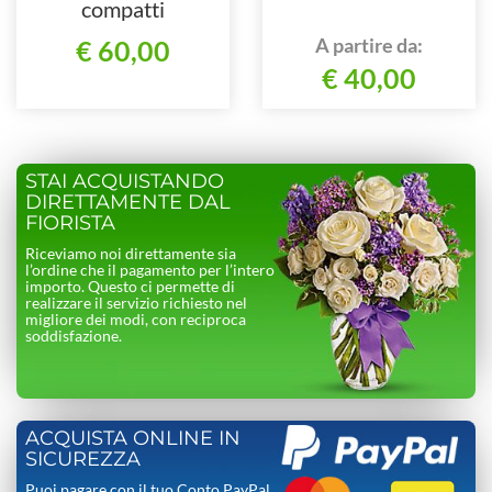
compatti
A partire da:
€ 60,00
€ 40,00
STAI ACQUISTANDO
DIRETTAMENTE DAL
FIORISTA
Riceviamo noi direttamente sia
l’ordine che il pagamento per l’intero
importo. Questo ci permette di
realizzare il servizio richiesto nel
migliore dei modi, con reciproca
soddisfazione.
ACQUISTA ONLINE IN
SICUREZZA
Puoi pagare con il tuo Conto PayPal,