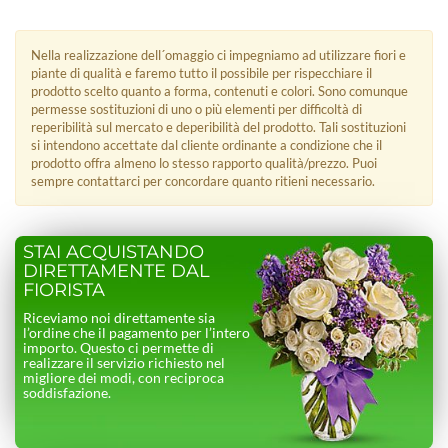
Nella realizzazione dell´omaggio ci impegniamo ad utilizzare fiori e
piante di qualità e faremo tutto il possibile per rispecchiare il
prodotto scelto quanto a forma, contenuti e colori. Sono comunque
permesse sostituzioni di uno o più elementi per difficoltà di
reperibilità sul mercato e deperibilità del prodotto. Tali sostituzioni
si intendono accettate dal cliente ordinante a condizione che il
prodotto offra almeno lo stesso rapporto qualità/prezzo. Puoi
sempre contattarci per concordare quanto ritieni necessario.
STAI ACQUISTANDO
DIRETTAMENTE DAL
FIORISTA
Riceviamo noi direttamente sia
l’ordine che il pagamento per l’intero
importo. Questo ci permette di
realizzare il servizio richiesto nel
migliore dei modi, con reciproca
soddisfazione.