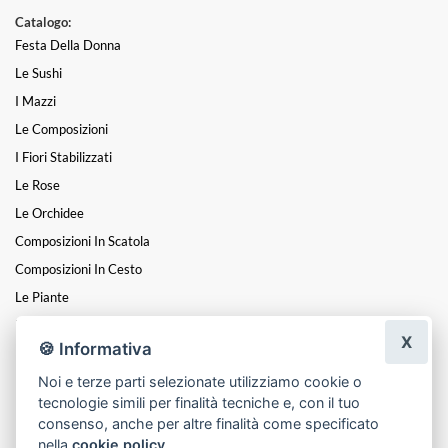
Catalogo:
Festa Della Donna
Le Sushi
I Mazzi
Le Composizioni
I Fiori Stabilizzati
Le Rose
Le Orchidee
Composizioni In Scatola
Composizioni In Cesto
Le Piante
Fiori A Steli
X
🍪 Informativa
I Centrotavola
Noi e terze parti selezionate utilizziamo cookie o
I Cuori
tecnologie simili per finalità tecniche e, con il tuo
Funebre
consenso, anche per altre finalità come specificato
nella
cookie policy
.