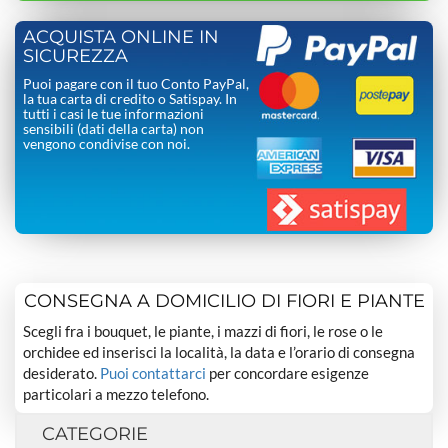
ACQUISTA ONLINE IN
SICUREZZA
Puoi pagare con il tuo Conto PayPal,
la tua carta di credito o Satispay. In
tutti i casi le tue informazioni
sensibili (dati della carta) non
vengono condivise con noi.
CONSEGNA A DOMICILIO DI FIORI E PIANTE
Scegli fra i bouquet, le piante, i mazzi di fiori, le rose o le
orchidee ed inserisci la località, la data e l’orario di consegna
desiderato.
Puoi contattarci
per concordare esigenze
particolari a mezzo telefono.
CATEGORIE