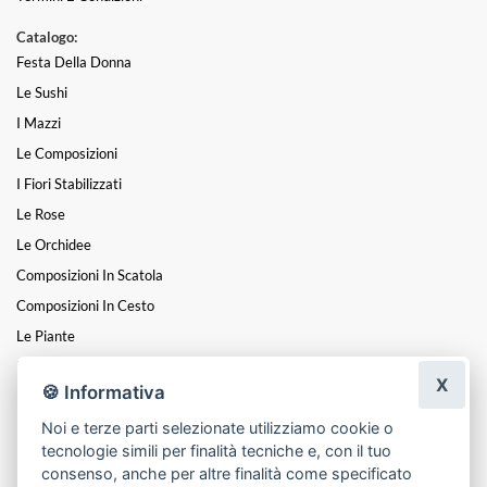
Catalogo:
Festa Della Donna
Le Sushi
I Mazzi
Le Composizioni
I Fiori Stabilizzati
Le Rose
Le Orchidee
Composizioni In Scatola
Composizioni In Cesto
Le Piante
Fiori A Steli
X
🍪 Informativa
I Centrotavola
Noi e terze parti selezionate utilizziamo cookie o
I Cuori
tecnologie simili per finalità tecniche e, con il tuo
Funebre
consenso, anche per altre finalità come specificato