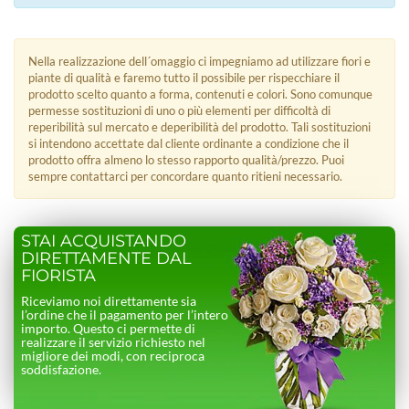
Nella realizzazione dell´omaggio ci impegniamo ad utilizzare fiori e
piante di qualità e faremo tutto il possibile per rispecchiare il
prodotto scelto quanto a forma, contenuti e colori. Sono comunque
permesse sostituzioni di uno o più elementi per difficoltà di
reperibilità sul mercato e deperibilità del prodotto. Tali sostituzioni
si intendono accettate dal cliente ordinante a condizione che il
prodotto offra almeno lo stesso rapporto qualità/prezzo. Puoi
sempre contattarci per concordare quanto ritieni necessario.
STAI ACQUISTANDO
DIRETTAMENTE DAL
FIORISTA
Riceviamo noi direttamente sia
l’ordine che il pagamento per l’intero
importo. Questo ci permette di
realizzare il servizio richiesto nel
migliore dei modi, con reciproca
soddisfazione.