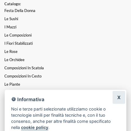
Catalogo:
Festa Della Donna
Le Sushi
I Mazzi
Le Composizioni
I Fiori Stabilizzati
Le Rose
Le Orchidee
Composizioni In Scatola
Composizioni In Cesto
Le Piante
Fiori A Steli
X
🍪 Informativa
I Centrotavola
Noi e terze parti selezionate utilizziamo cookie o
I Cuori
tecnologie simili per finalità tecniche e, con il tuo
Funebre
consenso, anche per altre finalità come specificato
nella
cookie policy
.