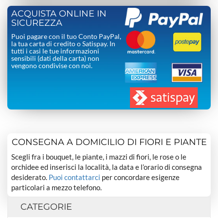
ACQUISTA ONLINE IN
SICUREZZA
Puoi pagare con il tuo Conto PayPal,
la tua carta di credito o Satispay. In
tutti i casi le tue informazioni
sensibili (dati della carta) non
vengono condivise con noi.
CONSEGNA A DOMICILIO DI FIORI E PIANTE
Scegli fra i bouquet, le piante, i mazzi di fiori, le rose o le
orchidee ed inserisci la località, la data e l’orario di consegna
desiderato.
Puoi contattarci
per concordare esigenze
particolari a mezzo telefono.
CATEGORIE