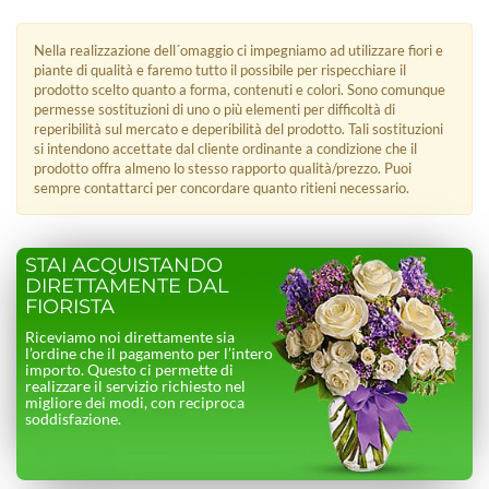
Nella realizzazione dell´omaggio ci impegniamo ad utilizzare fiori e
piante di qualità e faremo tutto il possibile per rispecchiare il
prodotto scelto quanto a forma, contenuti e colori. Sono comunque
permesse sostituzioni di uno o più elementi per difficoltà di
reperibilità sul mercato e deperibilità del prodotto. Tali sostituzioni
si intendono accettate dal cliente ordinante a condizione che il
prodotto offra almeno lo stesso rapporto qualità/prezzo. Puoi
sempre contattarci per concordare quanto ritieni necessario.
STAI ACQUISTANDO
DIRETTAMENTE DAL
FIORISTA
Riceviamo noi direttamente sia
l’ordine che il pagamento per l’intero
importo. Questo ci permette di
realizzare il servizio richiesto nel
migliore dei modi, con reciproca
soddisfazione.