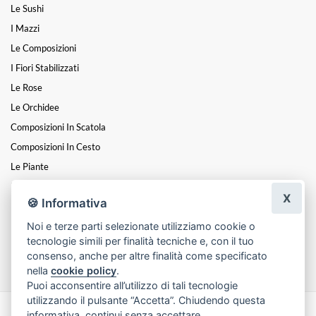
Le Sushi
I Mazzi
Le Composizioni
I Fiori Stabilizzati
Le Rose
Le Orchidee
Composizioni In Scatola
Composizioni In Cesto
Le Piante
Fiori A Steli
X
🍪 Informativa
I Centrotavola
Noi e terze parti selezionate utilizziamo cookie o
I Cuori
tecnologie simili per finalità tecniche e, con il tuo
Funebre
consenso, anche per altre finalità come specificato
nella
cookie policy
.
Puoi acconsentire all’utilizzo di tali tecnologie
utilizzando il pulsante “Accetta”. Chiudendo questa
informativa, continui senza accettare.