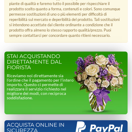
piante di qualità e faremo tutto il possibile per rispecchiare il
prodotto scelto quanto a forma, contenuti e colori. Sono comunque
permesse sostituzioni di uno o più elementi per difficoltà di
reperibilità sul mercato e deperibilità del prodotto. Tali sostituzioni
si intendono accettate dal cliente ordinante a condizione che il
prodotto offra almeno lo stesso rapporto qualità/prezzo. Puoi
sempre contattarci per concordare quanto ritieni necessario.
STAI ACQUISTANDO
DIRETTAMENTE DAL
FIORISTA
Riceviamo noi direttamente sia
l’ordine che il pagamento per l’intero
importo. Questo ci permette di
realizzare il servizio richiesto nel
migliore dei modi, con reciproca
soddisfazione.
ACQUISTA ONLINE IN
SICUREZZA