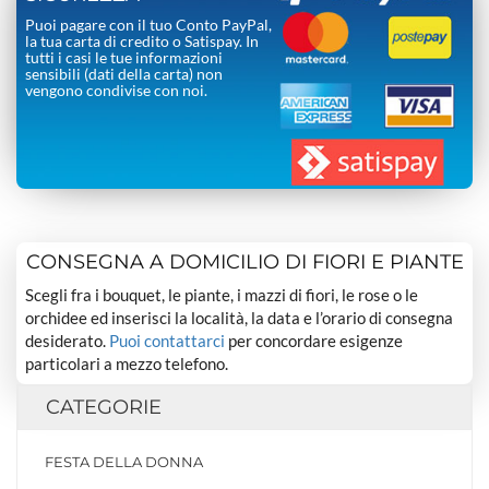
Puoi pagare con il tuo Conto PayPal,
la tua carta di credito o Satispay. In
tutti i casi le tue informazioni
sensibili (dati della carta) non
vengono condivise con noi.
CONSEGNA A DOMICILIO DI FIORI E PIANTE
Scegli fra i bouquet, le piante, i mazzi di fiori, le rose o le
orchidee ed inserisci la località, la data e l’orario di consegna
desiderato.
Puoi contattarci
per concordare esigenze
particolari a mezzo telefono.
CATEGORIE
FESTA DELLA DONNA