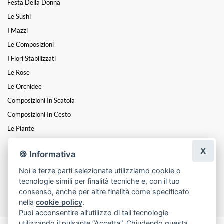
Festa Della Donna
Le Sushi
I Mazzi
Le Composizioni
I Fiori Stabilizzati
Le Rose
Le Orchidee
Composizioni In Scatola
Composizioni In Cesto
Le Piante
Fiori A Steli
X
🍪 Informativa
I Centrotavola
Noi e terze parti selezionate utilizziamo cookie o
I Cuori
tecnologie simili per finalità tecniche e, con il tuo
Funebre
consenso, anche per altre finalità come specificato
nella
cookie policy
.
Puoi acconsentire all’utilizzo di tali tecnologie
utilizzando il pulsante “Accetta”. Chiudendo questa