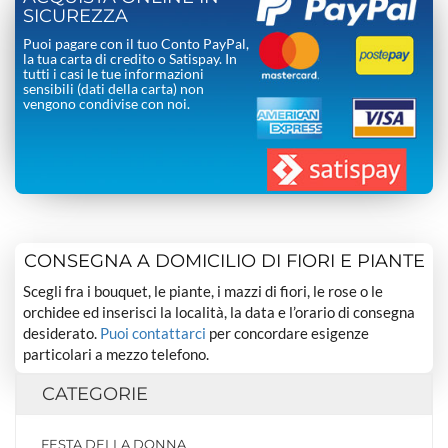
SICUREZZA
Puoi pagare con il tuo Conto PayPal,
la tua carta di credito o Satispay. In
tutti i casi le tue informazioni
sensibili (dati della carta) non
vengono condivise con noi.
CONSEGNA A DOMICILIO DI FIORI E PIANTE
Scegli fra i bouquet, le piante, i mazzi di fiori, le rose o le
orchidee ed inserisci la località, la data e l’orario di consegna
desiderato.
Puoi contattarci
per concordare esigenze
particolari a mezzo telefono.
CATEGORIE
FESTA DELLA DONNA