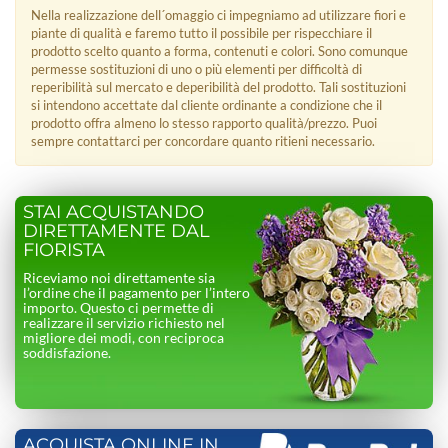
Nella realizzazione dell´omaggio ci impegniamo ad utilizzare fiori e
piante di qualità e faremo tutto il possibile per rispecchiare il
prodotto scelto quanto a forma, contenuti e colori. Sono comunque
permesse sostituzioni di uno o più elementi per difficoltà di
reperibilità sul mercato e deperibilità del prodotto. Tali sostituzioni
si intendono accettate dal cliente ordinante a condizione che il
prodotto offra almeno lo stesso rapporto qualità/prezzo. Puoi
sempre contattarci per concordare quanto ritieni necessario.
STAI ACQUISTANDO
DIRETTAMENTE DAL
FIORISTA
Riceviamo noi direttamente sia
l’ordine che il pagamento per l’intero
importo. Questo ci permette di
realizzare il servizio richiesto nel
migliore dei modi, con reciproca
soddisfazione.
ACQUISTA ONLINE IN