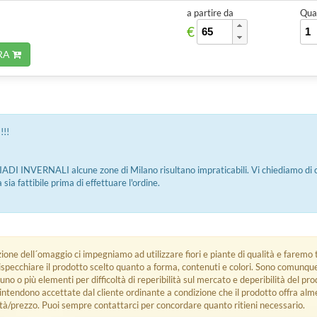
a partire da
Quan
€
RA
!!
DI INVERNALI alcune zone di Milano risultano impraticabili. Vi chiediamo di c
sia fattibile prima di effettuare l'ordine.
zione dell´omaggio ci impegniamo ad utilizzare fiori e piante di qualità e faremo t
rispecchiare il prodotto scelto quanto a forma, contenuti e colori. Sono comunq
 uno o più elementi per difficoltà di reperibilità sul mercato e deperibilità del pro
i intendono accettate dal cliente ordinante a condizione che il prodotto offra alm
tà/prezzo. Puoi sempre contattarci per concordare quanto ritieni necessario.