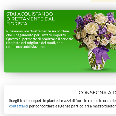
STAI ACQUISTANDO
DIRETTAMENTE DAL
FIORISTA
Riceviamo noi direttamente sia l’ordine
che il pagamento per l’intero importo.
Questo ci permette di realizzare il servizio
richiesto nel migliore dei modi, con
reciproca soddisfazione.
CONSEGNA A DO
Scegli fra i bouquet, le piante, i mazzi di fiori, le rose o le orchi
contattarci
per concordare esigenze particolari a mezzo telefon