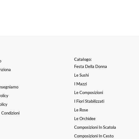
Catalogo:
o
Festa Della Donna
nziona
Le Sushi
I Mazzi
nsegniamo
Le Composizioni
olicy
I Fiori Stabilizzati
licy
Le Rose
 Condizioni
Le Orchidee
Composizioni In Scatola
Composizioni In Cesto