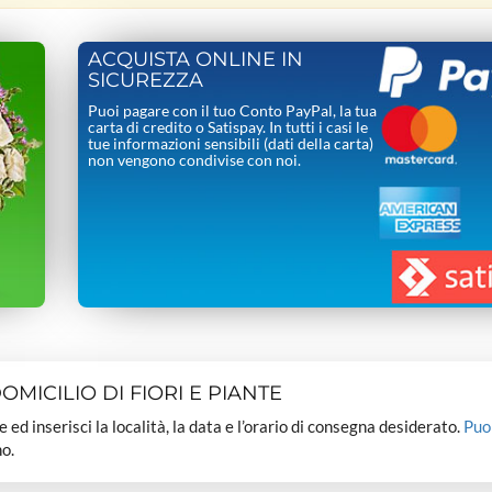
ACQUISTA ONLINE IN
SICUREZZA
Puoi pagare con il tuo Conto PayPal, la tua
carta di credito o Satispay. In tutti i casi le
tue informazioni sensibili (dati della carta)
non vengono condivise con noi.
MICILIO DI FIORI E PIANTE
dee ed inserisci la località, la data e l’orario di consegna desiderato.
Puo
o.